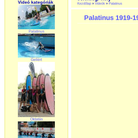
Videó kategóriák
Kezdőlap
»
Videók
»
Palatinus
Palatinus 1919-1
Palatinus
Gellért
Oktatás