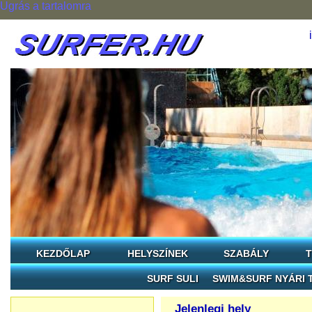
Ugrás a tartalomra
KEZDŐLAP
HELYSZÍNEK
SZABÁLY
T
SURF SULI
SWIM&SURF NYÁRI 
Jelenlegi hely