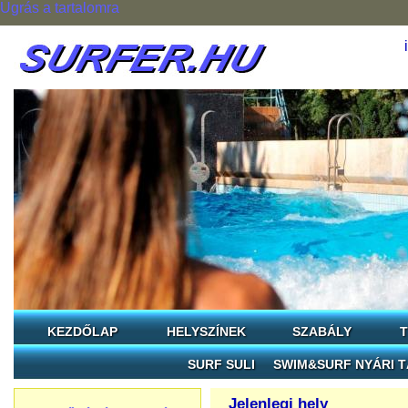
Ugrás a tartalomra
KEZDŐLAP
HELYSZÍNEK
SZABÁLY
T
SURF SULI
SWIM&SURF NYÁRI 
Jelenlegi hely