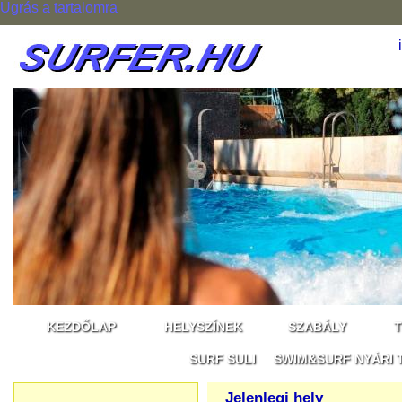
Ugrás a tartalomra
KEZDŐLAP
HELYSZÍNEK
SZABÁLY
T
SURF SULI
SWIM&SURF NYÁRI 
Jelenlegi hely