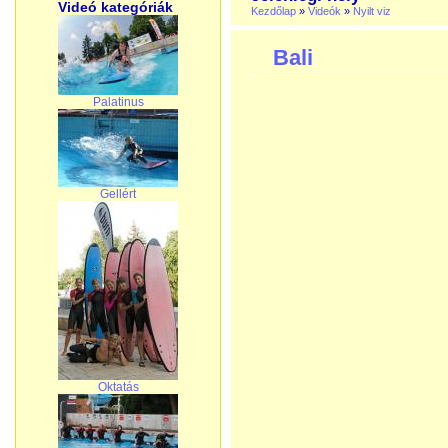
Videó kategóriák
Kezdőlap
»
Videók
»
Nyilt viz
Bali
Palatinus
Gellért
Oktatás